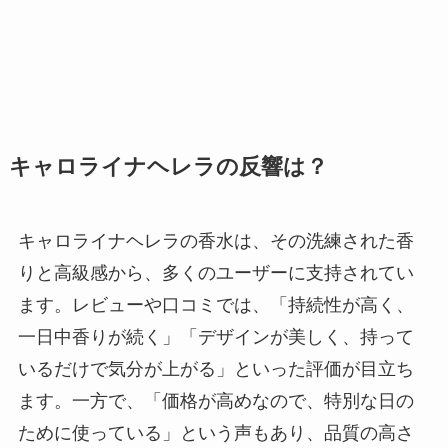
キャロライナヘレラの反響は？
キャロライナヘレラの香水は、その洗練された香
りと高級感から、多くのユーザーに支持されてい
ます。レビューや口コミでは、「持続性が高く、
一日中香りが続く」「デザインが美しく、持って
いるだけで気分が上がる」といった評価が目立ち
ます。一方で、「価格が高めなので、特別な日の
ために使っている」という声もあり、品質の高さ