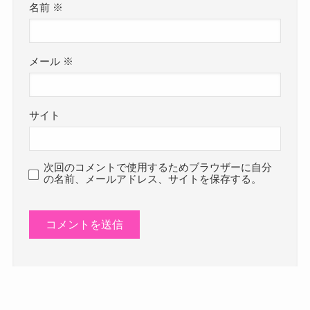
名前
※
メール
※
サイト
次回のコメントで使用するためブラウザーに自分
の名前、メールアドレス、サイトを保存する。