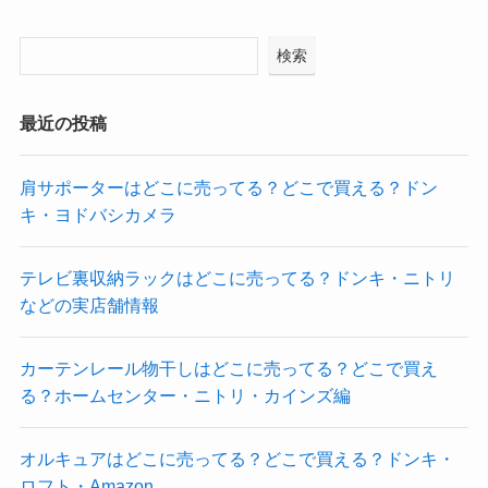
検索
最近の投稿
肩サポーターはどこに売ってる？どこで買える？ドン
キ・ヨドバシカメラ
テレビ裏収納ラックはどこに売ってる？ドンキ・ニトリ
などの実店舗情報
カーテンレール物干しはどこに売ってる？どこで買え
る？ホームセンター・ニトリ・カインズ編
オルキュアはどこに売ってる？どこで買える？ドンキ・
ロフト・Amazon