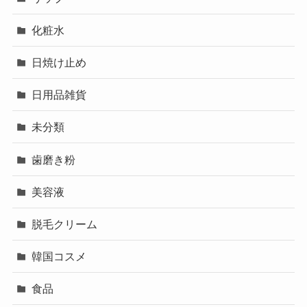
化粧水
日焼け止め
日用品雑貨
未分類
歯磨き粉
美容液
脱毛クリーム
韓国コスメ
食品