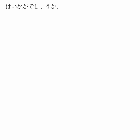
はいかがでしょうか。