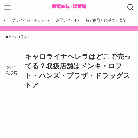
プライバシーポリシー
お問い合わせ
特定商取引に基づく表記
ホーム
香水
キャロライナヘレラはどこで売っ
てる？取扱店舗はドンキ・ロフ
2024
6/25
ト・ハンズ・プラザ・ドラッグス
トア