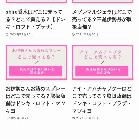
shiro香水はどこに売って
メゾンマルジェラはどこで
る？どこで買える？【ドン
売ってる？三越伊勢丹が取
キ・ロフト・プラザ】
扱店舗？
2024年12月25日
2024年9月26日
お伊勢さんお清めスプレー
アイ・アムチャプターはど
はどこで売ってる？取扱店
こで売ってる？取扱店舗は
舗はドンキ・ロフト・マツ
ドンキ・ロフト・プラザ・
キヨ
マツキヨ
2024年8月21日
2024年6月22日