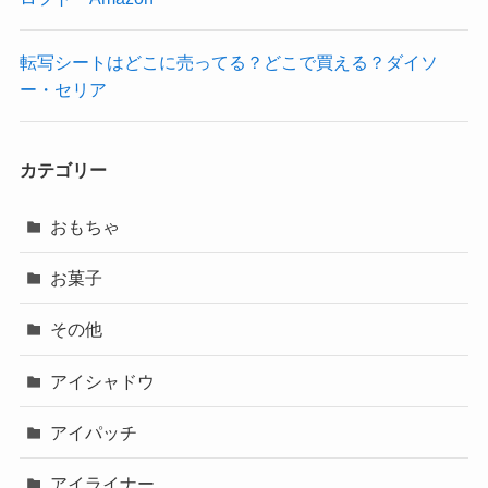
転写シートはどこに売ってる？どこで買える？ダイソ
ー・セリア
カテゴリー
おもちゃ
お菓子
その他
アイシャドウ
アイパッチ
アイライナー