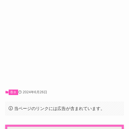
2024年6月26日
香水
当ページのリンクには広告が含まれています。