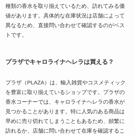
種類の香水を取り揃えているため、訪れてみる価
値があります。具体的な在庫状況は店舗によって
異なるため、直接問い合わせて確認するのがベス
トです。
プラザでキャロライナヘレラは買える？
プラザ（PLAZA）は、輸入雑貨やコスメティック
を豊富に取り揃えているショップです。プラザの
香水コーナーでは、キャロライナヘレラの香水が
見つかることがあります。特に人気のある商品は
早めに売り切れてしまうこともあるため、頻繁に
訪れるか、店舗に問い合わせて在庫を確認するこ