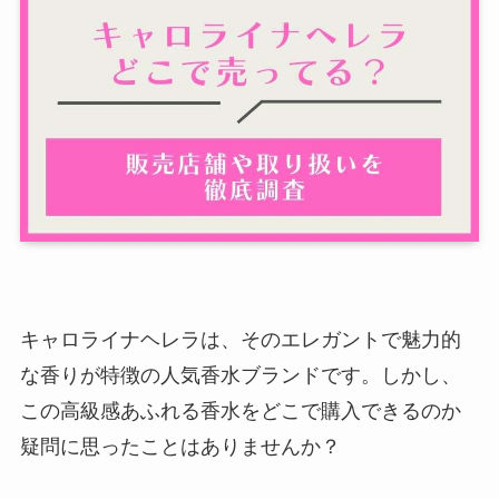
キャロライナヘレラは、そのエレガントで魅力的
な香りが特徴の人気香水ブランドです。しかし、
この高級感あふれる香水をどこで購入できるのか
疑問に思ったことはありませんか？